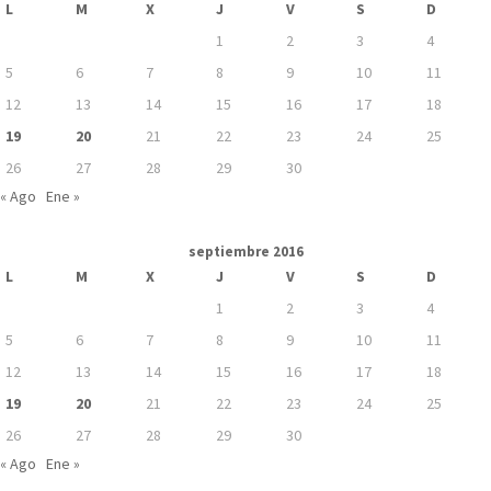
L
M
X
J
V
S
D
1
2
3
4
5
6
7
8
9
10
11
12
13
14
15
16
17
18
19
20
21
22
23
24
25
26
27
28
29
30
« Ago
Ene »
septiembre 2016
L
M
X
J
V
S
D
1
2
3
4
5
6
7
8
9
10
11
12
13
14
15
16
17
18
19
20
21
22
23
24
25
26
27
28
29
30
« Ago
Ene »