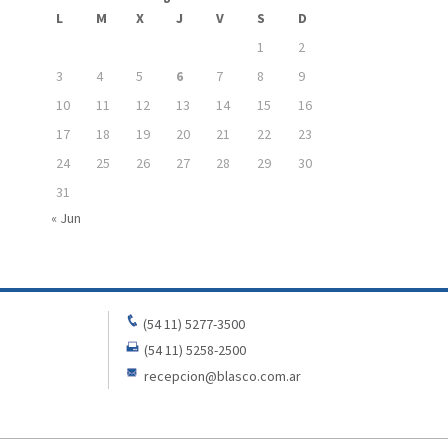
L
M
X
J
V
S
D
1
2
3
4
5
6
7
8
9
10
11
12
13
14
15
16
17
18
19
20
21
22
23
24
25
26
27
28
29
30
31
« Jun
(54 11) 5277-3500
(54 11) 5258-2500
recepcion@blasco.com.ar