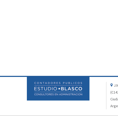
J.M
(C14
Ciud
Arge