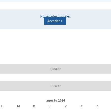
Novedades Fiscales
Acceder >
agosto 2026
L
M
X
J
V
S
D