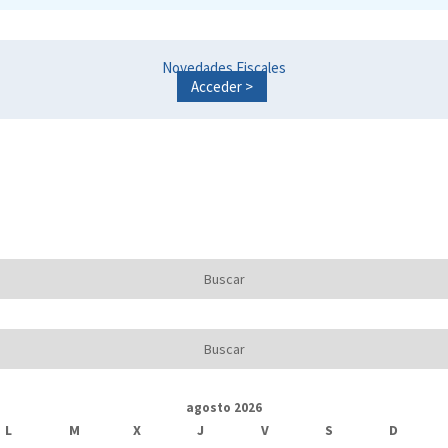
Novedades Fiscales
Acceder >
agosto 2026
L
M
X
J
V
S
D