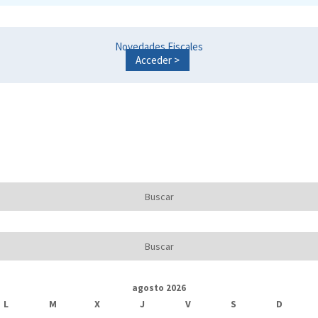
Novedades Fiscales
Acceder >
agosto 2026
L
M
X
J
V
S
D