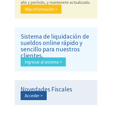
año y período, y mantenete actualizado.
Más información >
Sistema de liquidación de
sueldos online rápido y
sencillo para nuestros
clientes.
Ingresar al sistema >
Novedades Fiscales
Acceder >