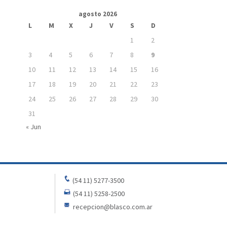
agosto 2026
L
M
X
J
V
S
D
1
2
3
4
5
6
7
8
9
10
11
12
13
14
15
16
17
18
19
20
21
22
23
24
25
26
27
28
29
30
31
« Jun
(54 11) 5277-3500
(54 11) 5258-2500
recepcion@blasco.com.ar