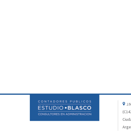
J.M
(C14
Ciud
Arge