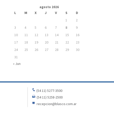
agosto 2026
L
M
X
J
V
S
D
1
2
3
4
5
6
7
8
9
10
11
12
13
14
15
16
17
18
19
20
21
22
23
24
25
26
27
28
29
30
31
« Jun
(54 11) 5277-3500
(54 11) 5258-2500
recepcion@blasco.com.ar