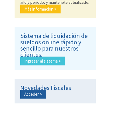
año y período, y mantenete actualizado.
Más información >
Sistema de liquidación de
sueldos online rápido y
sencillo para nuestros
clientes.
Ingresar al sistema >
Novedades Fiscales
Acceder >