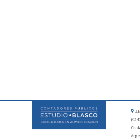
J.M
(C14
Ciud
Arge