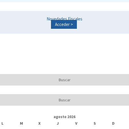
Novedades Fiscales
Acceder >
agosto 2026
L
M
X
J
V
S
D