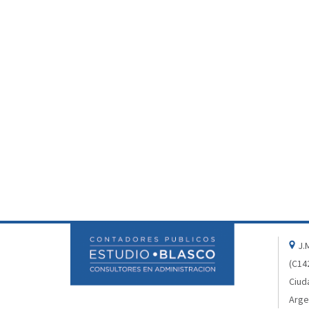
J.M
(C14
Ciud
Arge