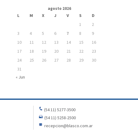
agosto 2026
L
M
X
J
V
S
D
1
2
3
4
5
6
7
8
9
10
11
12
13
14
15
16
17
18
19
20
21
22
23
24
25
26
27
28
29
30
31
« Jun
(54 11) 5277-3500
(54 11) 5258-2500
recepcion@blasco.com.ar