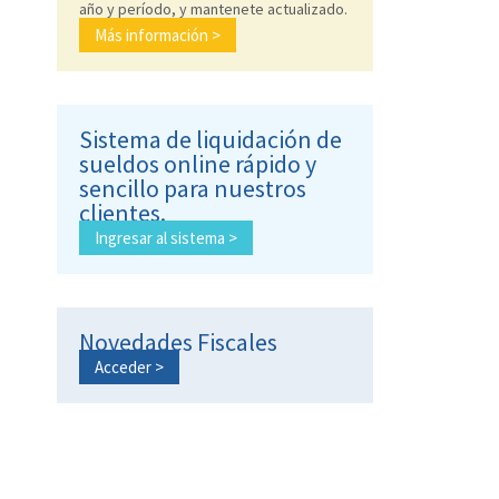
año y período, y mantenete actualizado.
Más información >
Sistema de liquidación de
sueldos online rápido y
sencillo para nuestros
clientes.
Ingresar al sistema >
Novedades Fiscales
Acceder >