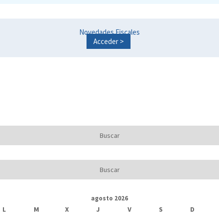
Novedades Fiscales
Acceder >
agosto 2026
L
M
X
J
V
S
D