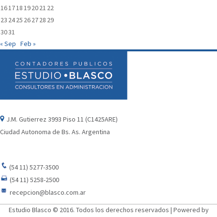
16
17
18
19
20
21
22
23
24
25
26
27
28
29
30
31
« Sep
Feb »
J.M. Gutierrez 3993 Piso 11 (C1425ARE)
Ciudad Autonoma de Bs. As. Argentina
(54 11) 5277-3500
(54 11) 5258-2500
recepcion@blasco.com.ar
Estudio Blasco © 2016. Todos los derechos reservados | Powered by