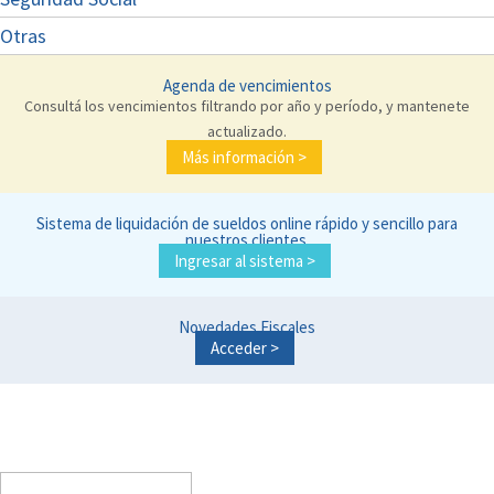
Otras
Agenda de vencimientos
Consultá los vencimientos filtrando por año y período, y mantenete
actualizado.
Más información >
Sistema de liquidación de sueldos online rápido y sencillo para
nuestros clientes.
Ingresar al sistema >
Novedades Fiscales
Acceder >
Buscar: