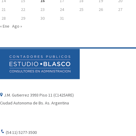
14
15
16
17
18
19
20
21
22
23
24
25
26
27
28
29
30
31
« Ene
Ago »
J.M. Gutierrez 3993 Piso 11 (C1425ARE)
Ciudad Autonoma de Bs. As. Argentina
(54 11) 5277-3500