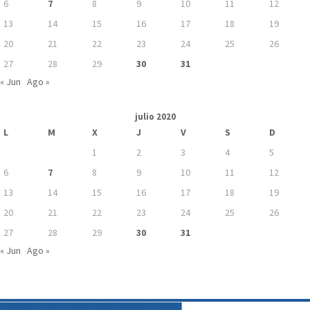
6
7
8
9
10
11
12
13
14
15
16
17
18
19
20
21
22
23
24
25
26
27
28
29
30
31
« Jun
Ago »
julio 2020
L
M
X
J
V
S
D
1
2
3
4
5
6
7
8
9
10
11
12
13
14
15
16
17
18
19
20
21
22
23
24
25
26
27
28
29
30
31
« Jun
Ago »