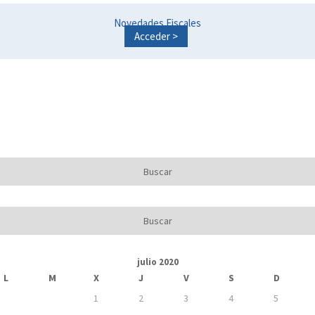
Novedades Fiscales
Acceder >
julio 2020
L
M
X
J
V
S
D
1
2
3
4
5