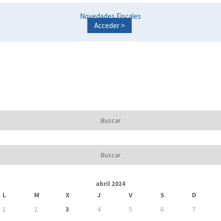
Novedades Fiscales
Acceder >
abril 2024
L
M
X
J
V
S
D
1
2
3
4
5
6
7