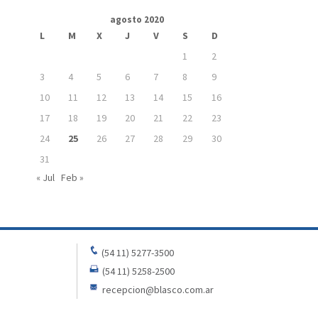
agosto 2020
L
M
X
J
V
S
D
1
2
3
4
5
6
7
8
9
10
11
12
13
14
15
16
17
18
19
20
21
22
23
24
25
26
27
28
29
30
31
« Jul
Feb »
(54 11) 5277-3500
(54 11) 5258-2500
recepcion@blasco.com.ar