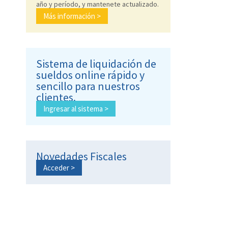
año y período, y mantenete actualizado.
Más información >
Sistema de liquidación de
sueldos online rápido y
sencillo para nuestros
clientes.
Ingresar al sistema >
Novedades Fiscales
Acceder >