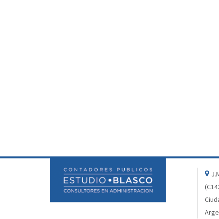
J.M
(C14
Ciud
Arge